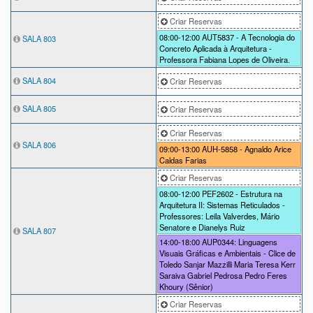
Criar Reservas
08:00-12:00
AUT5837 - A Tecnologia do
SALA 803
Concreto Aplicada à Arquitetura -
Professora Fabiana Lopes de Oliveira.
SALA 804
Criar Reservas
SALA 805
Criar Reservas
Criar Reservas
SALA 806
09:00-13:00
AUH-5858 - Agnaldo Arice
Caldas Farias
Criar Reservas
08:00-12:00
PEF2602 - Estrutura na
Arquitetura II: Sistemas Reticulados -
Professores: Leila Valverdes, Mário
Senatore e Dianelys Ruiz
SALA 807
14:00-18:00
AUP0344: Linguagens
Visuais Gráficas e Ambientais - Clice de
Toledo Sanjar Mazzilli Maria Teresa Kerr
Saraiva Gabriel Pedrosa Pedro Feres
Khoury (Sênior)
Criar Reservas