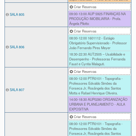
Criar Reservas
09:00-13:00
AUP 5925 FINANÇAS NA
SALA 805
PRODUÇÃO IMOBILIARIA - Profa.
Ângela Pilotto
Criar Reservas
08:00-12:00
1601112 - Estágio
Obrigatório Supervisionado - Professor
SALA 806
João Fernando Pires Meyer
18:30-22:30
AUT2505 – Usabilidade e
Desempenho - Professoras Fernanda
Faust e Cyntia Malaguti.
Criar Reservas
08:00-12:00
PTR0101 - Topografia -
Professores Edvaldo Simões da
Fonseca Jr, Rosângela dos Santos
SALA 807
Motta e Rafael Henrique Oliveira.
14:00-18:30
AUP0280 ORGANIZAÇÃO
URBANA E PLANEJAMENTO - AULA
EXPOSITIVA
Criar Reservas
08:00-12:00
PTR0101 - Topografia -
Professores Edvaldo Simões da
Fonseca Jr, Rosângela dos Santos