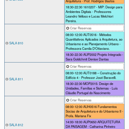
Arquitetura - Prof. Rodrigos Bastos
18:30-22:30
1610207 - MIP: Design para
Ambientes Digitais - Professores
Leandro Velloso e Lucas Melchiori
Pereira.
Criar Reservas
08:00-12:00
AUT0516 - Métodos
Quantitativos Aplicados à Arquitetura, ao
SALA 810
Urbanismo e ao Planejamento Urbano -
Professora Camila D'Ottaviano.
18:30-22:30
AUP2002 Projeto Integrado -
Sara Goldchmit Denise Dantas
Criar Reservas
08:00-12:00
AUT0188 – Construção do
Edifício 4 - Professor José Baravelli.
SALA 811
18:30-22:30
MOP2015: Design de
Unidades, Famílias e Sistemas - Luís
Cláudio Portugal do Nascimento
Criar Reservas
08:00-12:00
AUH0516 Fundamentos
Socias de Arquitetura e do Urbanismo II -
Profa. Mariana Fix
14:00-18:00
AUP0650 ARQUITETURA
SALA 812
DA PAISAGEM - Catharina Pinheiro