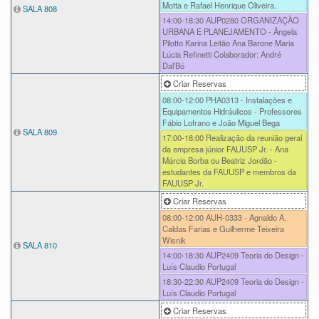
Motta e Rafael Henrique Oliveira.
SALA 808
14:00-18:30
AUP0280 ORGANIZAÇÃO
URBANA E PLANEJAMENTO - Ângela
Pilotto Karina Leitão Ana Barone Maria
Lúcia Refinetti Colaborador: André
Dal’Bó
Criar Reservas
08:00-12:00
PHA0313 - Instalações e
Equipamentos Hidráulicos - Professores
Fábio Lofrano e João Miguel Bega
SALA 809
17:00-18:00
Realização da reunião geral
da empresa júnior FAUUSP Jr. - Ana
Márcia Borba ou Beatriz Jordão -
estudantes da FAUUSP e membros da
FAUUSP Jr.
Criar Reservas
08:00-12:00
AUH-0333 - Agnaldo A.
Caldas Farias e Guilherme Teixeira
Wisnik
SALA 810
14:00-18:30
AUP2409 Teoria do Design -
Luís Claudio Portugal
18:30-22:30
AUP2409 Teoria do Design -
Luís Claudio Portugal
Criar Reservas