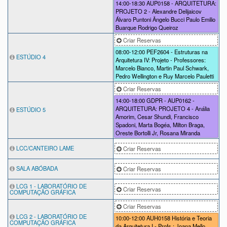
14:00-18:30
AUP0158 - ARQUITETURA:
PROJETO 2 - Alexandre Delijaicov
Álvaro Puntoni Ângelo Bucci Paulo Emilio
Buarque Rodrigo Queiroz
Criar Reservas
08:00-12:00
PEF2604 - Estruturas na
ESTÚDIO 4
Arquitetura IV: Projeto - Professores:
Marcelo Bianco, Martin Paul Schwark,
Pedro Wellington e Ruy Marcelo Pauletti
Criar Reservas
14:00-18:00
GDPR - AUP0162 -
ARQUITETURA: PROJETO 4 - Anália
ESTÚDIO 5
Amorim, Cesar Shundi, Francisco
Spadoni, Marta Bogéa, Milton Braga,
Oreste Bortolli Jr, Rosana Miranda
LCC/CANTEIRO LAME
Criar Reservas
SALA ABÓBADA
Criar Reservas
LCG 1 - LABORATÓRIO DE
Criar Reservas
COMPUTAÇÃO GRÁFICA
Criar Reservas
LCG 2 - LABORATÓRIO DE
10:00-12:00
AUH0158 História e Teoria
COMPUTAÇÃO GRÁFICA
da Arquitetura I - Profs.: Joana Mello,