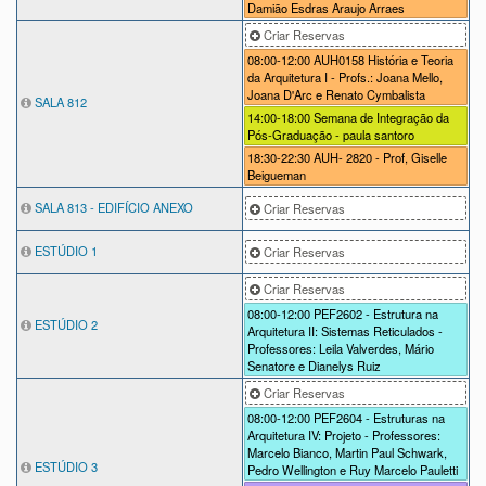
Damião Esdras Araujo Arraes
Criar Reservas
08:00-12:00
AUH0158 História e Teoria
da Arquitetura I - Profs.: Joana Mello,
Joana D'Arc e Renato Cymbalista
SALA 812
14:00-18:00
Semana de Integração da
Pós-Graduação - paula santoro
18:30-22:30
AUH- 2820 - Prof, Giselle
Beigueman
SALA 813 - EDIFÍCIO ANEXO
Criar Reservas
ESTÚDIO 1
Criar Reservas
Criar Reservas
08:00-12:00
PEF2602 - Estrutura na
ESTÚDIO 2
Arquitetura II: Sistemas Reticulados -
Professores: Leila Valverdes, Mário
Senatore e Dianelys Ruiz
Criar Reservas
08:00-12:00
PEF2604 - Estruturas na
Arquitetura IV: Projeto - Professores:
Marcelo Bianco, Martin Paul Schwark,
ESTÚDIO 3
Pedro Wellington e Ruy Marcelo Pauletti