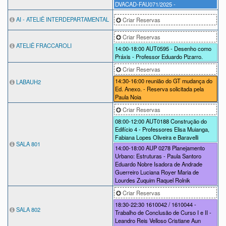
DVACAD-FAU071/2025 -
AI - ATELIÊ INTERDEPARTAMENTAL
Criar Reservas
Criar Reservas
ATELIÊ FRACCAROLI
14:00-18:00
AUT0595 - Desenho como
Práxis - Professor Eduardo Pizarro.
Criar Reservas
14:30-16:00
reunião do GT mudança do
LABAUH2
Ed. Anexo. - Reserva solicitada pela
Paula Noia
Criar Reservas
08:00-12:00
AUT0188 Construção do
Edifício 4 - Professores Elisa Muianga,
Fabiana Lopes Oliveira e Baravelli
SALA 801
14:00-18:00
AUP 0278 Planejamento
Urbano: Estruturas - Paula Santoro
Eduardo Nobre Isadora de Andrade
Guerreiro Luciana Royer Maria de
Lourdes Zuquim Raquel Rolnik
Criar Reservas
18:30-22:30
1610042 / 1610044 -
SALA 802
Trabalho de Conclusão de Curso I e II -
Leandro Reis Velloso Cristiane Aun