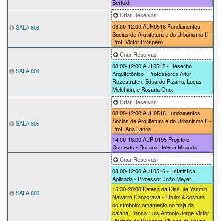
Bertoldi
Criar Reservas
08:00-12:00
AUH0516 Fundamentos
SALA 803
Socias de Arquitetura e do Urbanismo II -
Prof. Victor Próspero
Criar Reservas
08:00-12:00
AUT0512 - Desenho
SALA 804
Arquitetônico - Professores Artur
Rozestraten, Eduardo Pizarro, Lucas
Melchiori, e Rosaria Ono.
Criar Reservas
08:00-12:00
AUH0516 Fundamentos
Socias de Arquitetura e do Urbanismo II -
SALA 805
Prof. Ana Lanna
14:00-18:00
AUP 0195 Projeto e
Contexto - Rosana Helena Miranda
Criar Reservas
08:00-12:00
AUT0516 - Estatística
Aplicada - Professor João Meyer.
15:30-20:00
Defesa da Diss. de Yasmin
SALA 806
Navarro Canabrava - Título: A costura
do símbolo: ornamento no traje da
baiana. Banca: Luis Antonio Jorge Victor
Piedade de Prospero Silvana de Souza