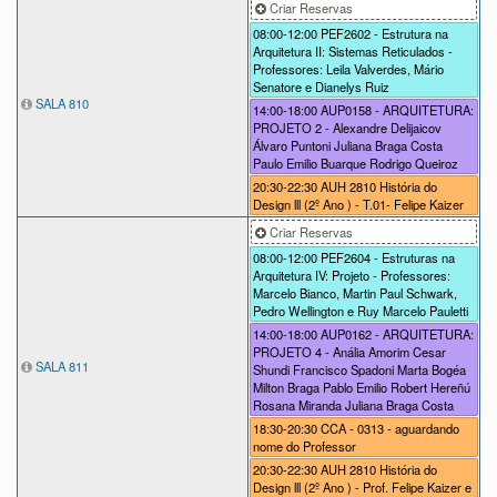
Criar Reservas
08:00-12:00
PEF2602 - Estrutura na
Arquitetura II: Sistemas Reticulados -
Professores: Leila Valverdes, Mário
Senatore e Dianelys Ruiz
SALA 810
14:00-18:00
AUP0158 - ARQUITETURA:
PROJETO 2 - Alexandre Delijaicov
Álvaro Puntoni Juliana Braga Costa
Paulo Emilio Buarque Rodrigo Queiroz
20:30-22:30
AUH 2810 História do
Design lll (2º Ano ) - T.01- Felipe Kaizer
Criar Reservas
08:00-12:00
PEF2604 - Estruturas na
Arquitetura IV: Projeto - Professores:
Marcelo Bianco, Martin Paul Schwark,
Pedro Wellington e Ruy Marcelo Pauletti
14:00-18:00
AUP0162 - ARQUITETURA:
PROJETO 4 - Anália Amorim Cesar
SALA 811
Shundi Francisco Spadoni Marta Bogéa
Milton Braga Pablo Emilio Robert Hereñú
Rosana Miranda Juliana Braga Costa
18:30-20:30
CCA - 0313 - aguardando
nome do Professor
20:30-22:30
AUH 2810 História do
Design lll (2º Ano ) - Prof. Felipe Kaizer e