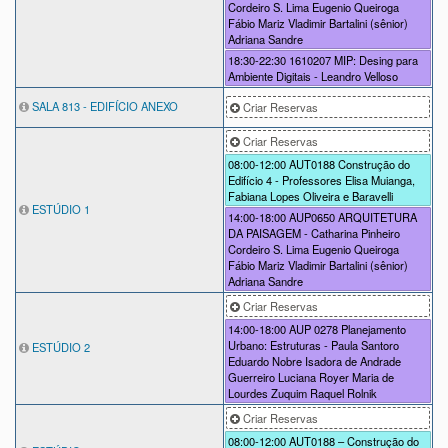
Cordeiro S. Lima Eugenio Queiroga
Fábio Mariz Vladimir Bartalini (sênior)
Adriana Sandre
18:30-22:30
1610207 MIP: Desing para
Ambiente Digitais - Leandro Velloso
SALA 813 - EDIFÍCIO ANEXO
Criar Reservas
Criar Reservas
08:00-12:00
AUT0188 Construção do
Edifício 4 - Professores Elisa Muianga,
Fabiana Lopes Oliveira e Baravelli
ESTÚDIO 1
14:00-18:00
AUP0650 ARQUITETURA
DA PAISAGEM - Catharina Pinheiro
Cordeiro S. Lima Eugenio Queiroga
Fábio Mariz Vladimir Bartalini (sênior)
Adriana Sandre
Criar Reservas
14:00-18:00
AUP 0278 Planejamento
Urbano: Estruturas - Paula Santoro
ESTÚDIO 2
Eduardo Nobre Isadora de Andrade
Guerreiro Luciana Royer Maria de
Lourdes Zuquim Raquel Rolnik
Criar Reservas
08:00-12:00
AUT0188 – Construção do