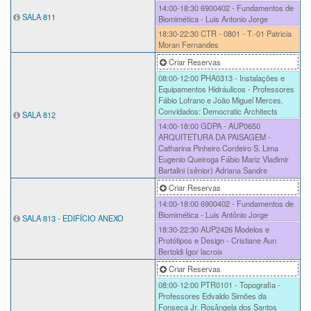
14:00-18:30
6900402 - Fundamentos de
SALA 811
Biomimética - Luis Antonio Jorge
18:30-22:30
CTR - 0801 - T.-01 Patricia
Moran Fernandes
Criar Reservas
08:00-12:00
PHA0313 - Instalações e
Equipamentos Hidráulicos - Professores
Fábio Lofrano e João Miguel Merces.
Convidados: Democratic Architects
SALA 812
14:00-18:00
GDPA - AUP0650
ARQUITETURA DA PAISAGEM -
Catharina Pinheiro Cordeiro S. Lima
Eugenio Queiroga Fábio Mariz Vladimir
Bartalini (sênior) Adriana Sandre
Criar Reservas
14:00-18:00
6900402 - Fundamentos de
Biomimética - Luis Antônio Jorge
SALA 813 - EDIFÍCIO ANEXO
18:30-22:30
AUP2426 Modelos e
Protótipos e Design - Cristiane Aun
Bertoldi Igor lacroix
Criar Reservas
08:00-12:00
PTR0101 - Topografia -
Professores Edvaldo Simões da
Fonseca Jr, Rosângela dos Santos