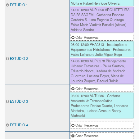
Motta e Rafael Henrique Oliveira.
ESTÚDIO 1
14:00-18:00
AUP0650 ARQUITETURA
DA PAISAGEM - Catharina Pinheiro
Cordeiro S. Lima Eugenio Queiroga
Fábio Mariz Vladimir Bartalini (sênior)
Adriana Sandre
Criar Reservas
08:00-12:00
PHA0313 - Instalações e
Equipamentos Hidráulicos - Professores
Fábio Lofrano e João Miguel Bega
ESTÚDIO 2
14:00-18:00
AUP 0278 Planejamento
Urbano: Estruturas - Paula Santoro,
Eduardo Nobre, Isadora de Andrade
Guerreiro, Luciana Royer, Maria de
Lourdes Zuquim, Raquel Rolnik
Criar Reservas
08:00-12:00
AUT0286 - Conforto
Ambiental 3: Termoacústica -
ESTÚDIO 3
Professores Denise Duarte, Leonardo
Monteiro, Luciana Alves, e Ranny
Michalski.
ESTÚDIO 4
Criar Reservas
Criar Reservas