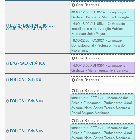
Criar Reservas
08:00-12:00
AUT0514 - Computação
Gráfica - Professor Marcelo Giacaglia.
14:00-18:00
AUT0581 - O Mercado
LCG 2 - LABORATÓRIO DE
Imobiliário e a Intervenção Pública -
COMPUTAÇÃO GRÁFICA
Professor João Meyer.
18:30-22:30
PCS3021 - Linguagem
Computacional - Professor Ricardo
Nakamura.
Criar Reservas
LPG - SALA GRÁFICA
14:00-18:00
AUP0351 - Linguagens
Gráficas - Maria Teresa Kerr Saraiva
POLI CIVIL Sala S-01
Criar Reservas
Criar Reservas
08:00-12:00
PEF0522 - Mecânica dos
POLI CIVIL Sala S-03
Solos e Fundações - Professores: José
Avesani Neto, Adrian Torrico Siacara e
Daniel Shigueo Morikawa
Criar Reservas
08:00-12:00
PEF0522 - Mecânica dos
POLI CIVIL Sala S-05
Solos e Fundações - Professores: José
Avesani Neto, Adrian Torrico Siacara e