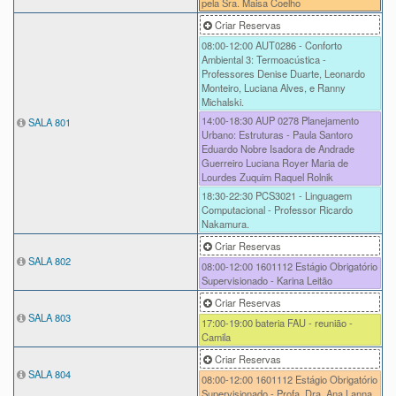
pela Sra. Maisa Coelho
Criar Reservas
08:00-12:00
AUT0286 - Conforto
Ambiental 3: Termoacústica -
Professores Denise Duarte, Leonardo
Monteiro, Luciana Alves, e Ranny
Michalski.
14:00-18:30
AUP 0278 Planejamento
SALA 801
Urbano: Estruturas - Paula Santoro
Eduardo Nobre Isadora de Andrade
Guerreiro Luciana Royer Maria de
Lourdes Zuquim Raquel Rolnik
18:30-22:30
PCS3021 - Linguagem
Computacional - Professor Ricardo
Nakamura.
Criar Reservas
SALA 802
08:00-12:00
1601112 Estágio Obrigatório
Supervisionado - Karina Leitão
Criar Reservas
SALA 803
17:00-19:00
bateria FAU - reunião -
Camila
Criar Reservas
SALA 804
08:00-12:00
1601112 Estágio Obrigatório
Supervisionado - Profa. Dra. Ana Lanna